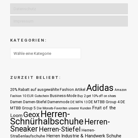
Datenschutz
Impressum
KATEGORIEN:
ZURZEIT BELIEBT:
Adidas
20% Rabatt auf ausgewählte Fashion Artikel
Amazon
Business-Mode
Fashion 10 EUR Gutschein
Buy 2 get 10% off on shoes
Damen
Damen-Stiefel
Damenmode
DE MTBB Group 4
DE
DE MFN 13
Fruit of the
MTBB Group 5
Die Monats-Favoriten unserer Kunden
Herren-
Geox
Loom
Schnürhalbschuhe
Herren-
Sneaker
Herren-Stiefel
Herren-
Herren Industrie & Handwerk Schuhe
Straßenlaufschuhe