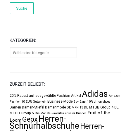
Suche
KATEGORIEN:
ZURZEIT BELIEBT:
Adidas
20% Rabatt auf ausgewählte Fashion Artikel
Amazon
Business-Mode
Fashion 10 EUR Gutschein
Buy 2 get 10% off on shoes
Damen
Damen-Stiefel
Damenmode
DE MTBB Group 4
DE
DE MFN 13
Fruit of the
MTBB Group 5
Die Monats-Favoriten unserer Kunden
Herren-
Geox
Loom
Schnürhalbschuhe
Herren-