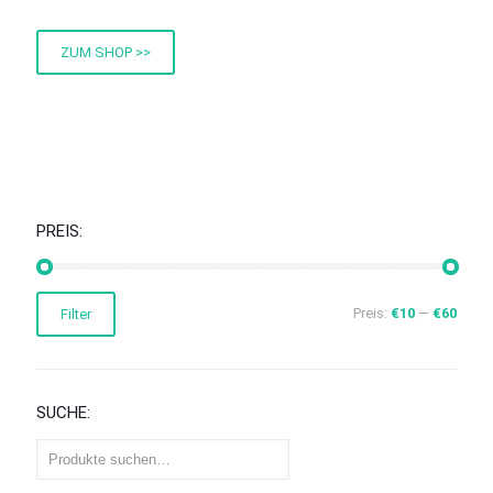
ZUM SHOP >>
PREIS:
Min.
Max.
Preis:
€10
—
€60
Filter
Preis
Preis
SUCHE: