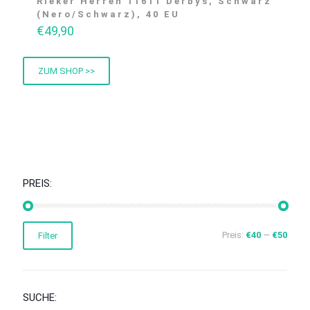
Rieker Herren 11611 Derbys, Schwarz
(Nero/Schwarz), 40 EU
€
49,90
ZUM SHOP >>
PREIS:
Min.
Max.
Preis:
€40
—
€50
Filter
Preis
Preis
SUCHE: