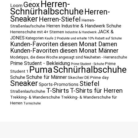
Herren-
Geox
Loom
Schnürhalbschuhe
Herren-
Sneaker
Herren-Stiefel
Herren-
Herren Industrie & Handwerk Schuhe
Straßenlaufschuhe
JACK &
Herrenschuhe mit 4+ Sternen
Industrie & Handwerk
JONES
Kategorien
Kaufe 2 Produkte und erhalte 10% Rabatt auf Schuhe
Kunden-Favoriten diesen Monat Damen
Kunden-Favoriten diesen Monat Männer
Modetipps, die diese Woche angesagt sind
Neuheiten - Herrenschuhe
Prime Student - Bekleidung
Prime
Prime Student - Schuhe
Puma
Schnürhalbschuhe
Student 1
Schuhe für Männer
Schuhe
Skecher DE Prime day
Sneaker
Stiefel
Sports-Promotions
T-Shirts
T-Shirts für Herren
Straßenlaufschuhe
Trekking- & Wanderschuhe
Trekking- & Wanderschuhe für
Herren
Turnschuhe