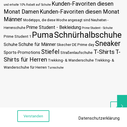
Kunden-Favoriten diesen
und erhalte 10% Rabatt auf Schuhe
Monat Damen
Kunden-Favoriten diesen Monat
Männer
Modetipps, die diese Woche angesagt sind
Neuheiten -
Prime Student - Bekleidung
Herrenschuhe
Prime Student - Schuhe
Puma
Schnürhalbschuhe
Prime Student 1
Sneaker
Schuhe für Männer
Schuhe
Skecher DE Prime day
Stiefel
T-Shirts
T-
Sports-Promotions
Straßenlaufschuhe
Shirts für Herren
Trekking- & Wanderschuhe
Trekking- &
Wanderschuhe für Herren
Turnschuhe
Verstanden
Datenschutzerklärung