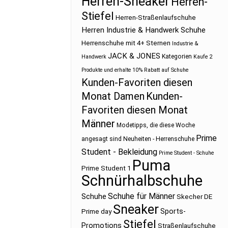
Herren-Sneaker
Herren-
Stiefel
Herren-Straßenlaufschuhe
Herren Industrie & Handwerk Schuhe
Herrenschuhe mit 4+ Sternen
Industrie &
JACK & JONES
Kategorien
Handwerk
Kaufe 2
Produkte und erhalte 10% Rabatt auf Schuhe
Kunden-Favoriten diesen
Monat Damen
Kunden-
Favoriten diesen Monat
Männer
Modetipps, die diese Woche
Prime
angesagt sind
Neuheiten - Herrenschuhe
Student - Bekleidung
Prime Student - Schuhe
Puma
Prime Student 1
Schnürhalbschuhe
Schuhe für Männer
Schuhe
Skecher DE
Sneaker
Sports-
Prime day
Stiefel
Promotions
Straßenlaufschuhe