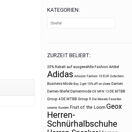
KATEGORIEN:
ZURZEIT BELIEBT:
20% Rabatt auf ausgewählte Fashion Artikel
Adidas
Amazon Fashion 10 EUR Gutschein
Business-Mode
Damen
Buy 2 get 10% off on shoes
Damen-Stiefel
Damenmode
DE MTBB
DE MFN 13
Group 4
DE MTBB Group 5
Die Monats-Favoriten
Geox
Fruit of the Loom
unserer Kunden
Herren-
Schnürhalbschuhe