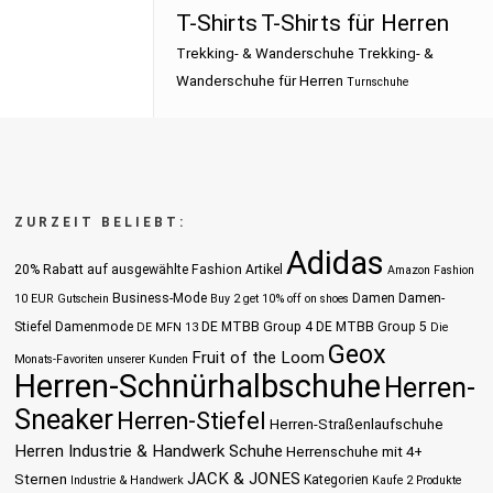
T-Shirts
T-Shirts für Herren
Trekking- & Wanderschuhe
Trekking- &
Wanderschuhe für Herren
Turnschuhe
ZURZEIT BELIEBT:
Adidas
20% Rabatt auf ausgewählte Fashion Artikel
Amazon Fashion
Business-Mode
Damen
Damen-
10 EUR Gutschein
Buy 2 get 10% off on shoes
Stiefel
Damenmode
DE MTBB Group 4
DE MTBB Group 5
DE MFN 13
Die
Geox
Fruit of the Loom
Monats-Favoriten unserer Kunden
Herren-Schnürhalbschuhe
Herren-
Sneaker
Herren-Stiefel
Herren-Straßenlaufschuhe
Herren Industrie & Handwerk Schuhe
Herrenschuhe mit 4+
JACK & JONES
Sternen
Kategorien
Industrie & Handwerk
Kaufe 2 Produkte