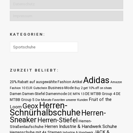
Datenschutz
Impressum
KATEGORIEN:
ZURZEIT BELIEBT:
Adidas
20% Rabatt auf ausgewählte Fashion Artikel
Amazon
Business-Mode
Fashion 10 EUR Gutschein
Buy 2 get 10% off on shoes
Damen
Damen-Stiefel
Damenmode
DE MTBB Group 4
DE
DE MFN 13
Fruit of the
MTBB Group 5
Die Monats-Favoriten unserer Kunden
Herren-
Geox
Loom
Schnürhalbschuhe
Herren-
Sneaker
Herren-Stiefel
Herren-
Herren Industrie & Handwerk Schuhe
Straßenlaufschuhe
JACK &
Herrenschuhe mit 4+ Sternen
Industrie & Handwerk