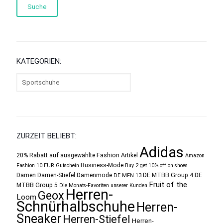
Suche
KATEGORIEN:
ZURZEIT BELIEBT:
Adidas
20% Rabatt auf ausgewählte Fashion Artikel
Amazon
Business-Mode
Fashion 10 EUR Gutschein
Buy 2 get 10% off on shoes
Damen
Damen-Stiefel
Damenmode
DE MTBB Group 4
DE
DE MFN 13
Fruit of the
MTBB Group 5
Die Monats-Favoriten unserer Kunden
Herren-
Geox
Loom
Schnürhalbschuhe
Herren-
Sneaker
Herren-Stiefel
Herren-