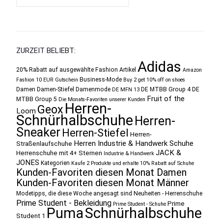
ZURZEIT BELIEBT:
Adidas
20% Rabatt auf ausgewählte Fashion Artikel
Amazon
Business-Mode
Fashion 10 EUR Gutschein
Buy 2 get 10% off on shoes
Damen
Damen-Stiefel
Damenmode
DE MTBB Group 4
DE
DE MFN 13
Fruit of the
MTBB Group 5
Die Monats-Favoriten unserer Kunden
Herren-
Geox
Loom
Schnürhalbschuhe
Herren-
Sneaker
Herren-Stiefel
Herren-
Herren Industrie & Handwerk Schuhe
Straßenlaufschuhe
JACK &
Herrenschuhe mit 4+ Sternen
Industrie & Handwerk
JONES
Kategorien
Kaufe 2 Produkte und erhalte 10% Rabatt auf Schuhe
Kunden-Favoriten diesen Monat Damen
Kunden-Favoriten diesen Monat Männer
Modetipps, die diese Woche angesagt sind
Neuheiten - Herrenschuhe
Prime Student - Bekleidung
Prime
Prime Student - Schuhe
Puma
Schnürhalbschuhe
Student 1