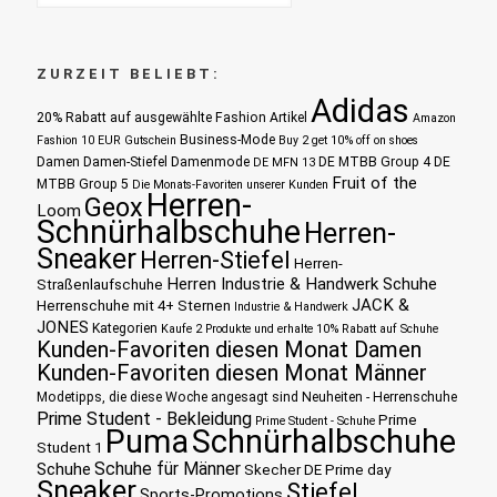
ZURZEIT BELIEBT:
Adidas
20% Rabatt auf ausgewählte Fashion Artikel
Amazon
Business-Mode
Fashion 10 EUR Gutschein
Buy 2 get 10% off on shoes
Damen
Damen-Stiefel
Damenmode
DE MTBB Group 4
DE
DE MFN 13
Fruit of the
MTBB Group 5
Die Monats-Favoriten unserer Kunden
Herren-
Geox
Loom
Schnürhalbschuhe
Herren-
Sneaker
Herren-Stiefel
Herren-
Herren Industrie & Handwerk Schuhe
Straßenlaufschuhe
JACK &
Herrenschuhe mit 4+ Sternen
Industrie & Handwerk
JONES
Kategorien
Kaufe 2 Produkte und erhalte 10% Rabatt auf Schuhe
Kunden-Favoriten diesen Monat Damen
Kunden-Favoriten diesen Monat Männer
Modetipps, die diese Woche angesagt sind
Neuheiten - Herrenschuhe
Prime Student - Bekleidung
Prime
Prime Student - Schuhe
Puma
Schnürhalbschuhe
Student 1
Schuhe für Männer
Schuhe
Skecher DE Prime day
Sneaker
Stiefel
Sports-Promotions