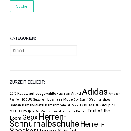
Suche
KATEGORIEN:
ZURZEIT BELIEBT:
Adidas
20% Rabatt auf ausgewählte Fashion Artikel
Amazon
Business-Mode
Fashion 10 EUR Gutschein
Buy 2 get 10% off on shoes
Damen
Damen-Stiefel
Damenmode
DE MTBB Group 4
DE
DE MFN 13
Fruit of the
MTBB Group 5
Die Monats-Favoriten unserer Kunden
Herren-
Geox
Loom
Schnürhalbschuhe
Herren-
Sneaker