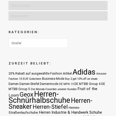
Datenschutz
Impressum
KATEGORIEN:
ZURZEIT BELIEBT:
Adidas
20% Rabatt auf ausgewählte Fashion Artikel
Amazon
Business-Mode
Fashion 10 EUR Gutschein
Buy 2 get 10% off on shoes
Damen
Damen-Stiefel
Damenmode
DE MTBB Group 4
DE
DE MFN 13
Fruit of the
MTBB Group 5
Die Monats-Favoriten unserer Kunden
Herren-
Geox
Loom
Schnürhalbschuhe
Herren-
Sneaker
Herren-Stiefel
Herren-
Herren Industrie & Handwerk Schuhe
Straßenlaufschuhe