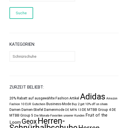
Suche
KATEGORIEN:
ZURZEIT BELIEBT:
Adidas
20% Rabatt auf ausgewählte Fashion Artikel
Amazon
Business-Mode
Fashion 10 EUR Gutschein
Buy 2 get 10% off on shoes
Damen
Damen-Stiefel
Damenmode
DE MTBB Group 4
DE
DE MFN 13
Fruit of the
MTBB Group 5
Die Monats-Favoriten unserer Kunden
Herren-
Geox
Loom
Schnürhalbschuhe