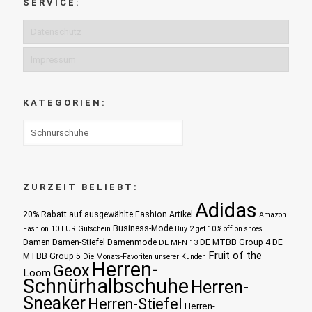
SERVICE:
Datenschutz
Impressum
KATEGORIEN:
ZURZEIT BELIEBT:
Adidas
20% Rabatt auf ausgewählte Fashion Artikel
Amazon
Business-Mode
Fashion 10 EUR Gutschein
Buy 2 get 10% off on shoes
Damen
Damen-Stiefel
Damenmode
DE MTBB Group 4
DE
DE MFN 13
Fruit of the
MTBB Group 5
Die Monats-Favoriten unserer Kunden
Herren-
Geox
Loom
Schnürhalbschuhe
Herren-
Sneaker
Herren-Stiefel
Herren-