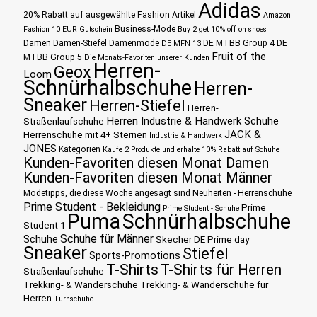
Adidas
20% Rabatt auf ausgewählte Fashion Artikel
Amazon
Business-Mode
Fashion 10 EUR Gutschein
Buy 2 get 10% off on shoes
Damen
Damen-Stiefel
Damenmode
DE MTBB Group 4
DE
DE MFN 13
Fruit of the
MTBB Group 5
Die Monats-Favoriten unserer Kunden
Herren-
Geox
Loom
Schnürhalbschuhe
Herren-
Sneaker
Herren-Stiefel
Herren-
Herren Industrie & Handwerk Schuhe
Straßenlaufschuhe
JACK &
Herrenschuhe mit 4+ Sternen
Industrie & Handwerk
JONES
Kategorien
Kaufe 2 Produkte und erhalte 10% Rabatt auf Schuhe
Kunden-Favoriten diesen Monat Damen
Kunden-Favoriten diesen Monat Männer
Modetipps, die diese Woche angesagt sind
Neuheiten - Herrenschuhe
Prime Student - Bekleidung
Prime
Prime Student - Schuhe
Puma
Schnürhalbschuhe
Student 1
Schuhe für Männer
Schuhe
Skecher DE Prime day
Sneaker
Stiefel
Sports-Promotions
T-Shirts
T-Shirts für Herren
Straßenlaufschuhe
Trekking- & Wanderschuhe
Trekking- & Wanderschuhe für
Herren
Turnschuhe