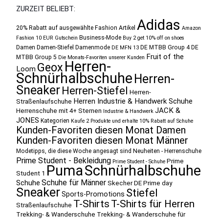
ZURZEIT BELIEBT:
Adidas
20% Rabatt auf ausgewählte Fashion Artikel
Amazon
Business-Mode
Fashion 10 EUR Gutschein
Buy 2 get 10% off on shoes
Damen
Damen-Stiefel
Damenmode
DE MTBB Group 4
DE
DE MFN 13
Fruit of the
MTBB Group 5
Die Monats-Favoriten unserer Kunden
Herren-
Geox
Loom
Schnürhalbschuhe
Herren-
Sneaker
Herren-Stiefel
Herren-
Herren Industrie & Handwerk Schuhe
Straßenlaufschuhe
JACK &
Herrenschuhe mit 4+ Sternen
Industrie & Handwerk
JONES
Kategorien
Kaufe 2 Produkte und erhalte 10% Rabatt auf Schuhe
Kunden-Favoriten diesen Monat Damen
Kunden-Favoriten diesen Monat Männer
Modetipps, die diese Woche angesagt sind
Neuheiten - Herrenschuhe
Prime Student - Bekleidung
Prime
Prime Student - Schuhe
Puma
Schnürhalbschuhe
Student 1
Schuhe für Männer
Schuhe
Skecher DE Prime day
Sneaker
Stiefel
Sports-Promotions
T-Shirts
T-Shirts für Herren
Straßenlaufschuhe
Trekking- & Wanderschuhe
Trekking- & Wanderschuhe für