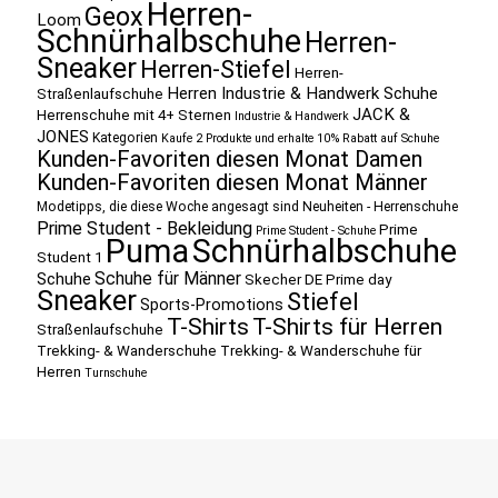
Herren-
Geox
Loom
Schnürhalbschuhe
Herren-
Sneaker
Herren-Stiefel
Herren-
Herren Industrie & Handwerk Schuhe
Straßenlaufschuhe
JACK &
Herrenschuhe mit 4+ Sternen
Industrie & Handwerk
JONES
Kategorien
Kaufe 2 Produkte und erhalte 10% Rabatt auf Schuhe
Kunden-Favoriten diesen Monat Damen
Kunden-Favoriten diesen Monat Männer
Modetipps, die diese Woche angesagt sind
Neuheiten - Herrenschuhe
Prime Student - Bekleidung
Prime
Prime Student - Schuhe
Puma
Schnürhalbschuhe
Student 1
Schuhe für Männer
Schuhe
Skecher DE Prime day
Sneaker
Stiefel
Sports-Promotions
T-Shirts
T-Shirts für Herren
Straßenlaufschuhe
Trekking- & Wanderschuhe
Trekking- & Wanderschuhe für
Herren
Turnschuhe